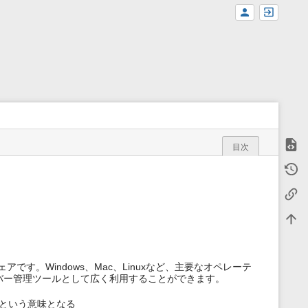
ソー
目次
m
以前
e
t
バッ
a
d
a
文書
t
a
f
o
ェアです。Windows、Mac、Linuxなど、主要なオペレーテ
r
バー管理ツールとして広く利用することができます。
t
h
i
という意味となる