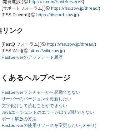
[開発進捗](
https://x.com/FastServerV3
)
[サポートフォーラム](
https://fss.zpw.jp/thread/
)
[FSS Discord](
https://discord.zpw.jp
)
連リンク
[FastQ フォーラム](
https://fss.zpw.jp/thread/
)
[FSS Wiki](
https://wiki.zpw.jp
)
FastServerのアップデート履歴
よくあるヘルプページ
FastServerランチャーから起動できない
サーバーのバージョンを更新したい
文字化けして読むことができない
Javaエージェントのエラーが出て起動できない
ポート解放の方法
FastServerの使用リソースを変更したい(メモリ)