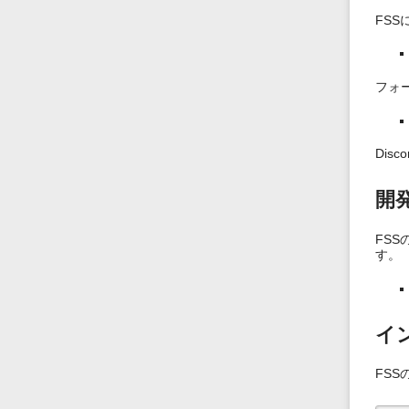
FS
フォ
Disc
開
FS
す。
イ
FS