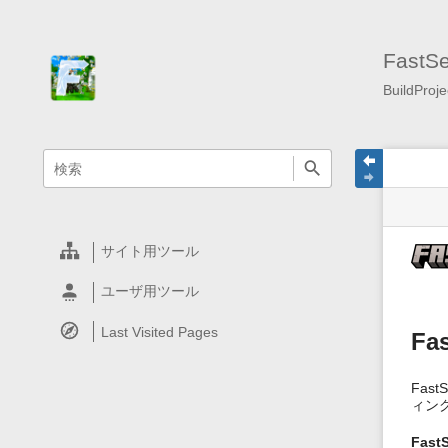
FastSe
BuildProje
menus
quick
site
ペ
search
and
statu
ー
quick
ジ
search
用
ツ
ー
サイト用ツール
ル
ユーザ用ツール
Last Visited Pages
Fa
Fas
ィン
FastS