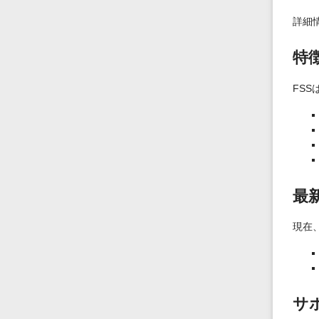
詳細
特
FS
最
現在
サ