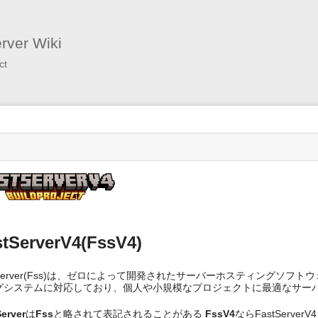
ユ
ー
ザ
用
rver Wiki
ツ
ー
ct
ル
s
stServerV4(FssV4)
tServer(Fss)は、ゼロによって開発されたサーバーホスティングソフトウ
グシステムに対応しており、個人や小規模なプロジェクトに最適なサー
erver
は
Fss
と略されて表記されることがある
FssV4
なら
F
a
s
t
S
erver
V4