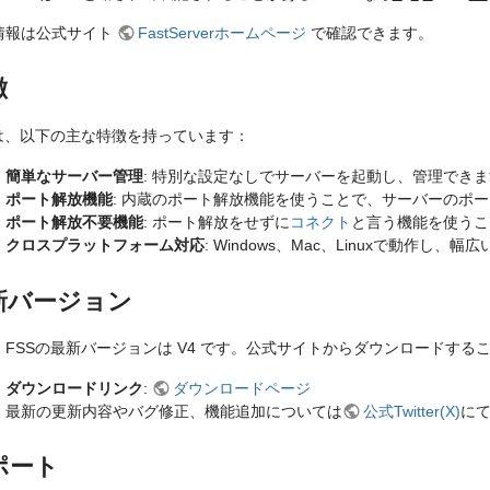
情報は公式サイト
FastServerホームページ
で確認できます。
徴
Sは、以下の主な特徴を持っています：
簡単なサーバー管理
: 特別な設定なしでサーバーを起動し、管理でき
ポート解放機能
: 内蔵のポート解放機能を使うことで、サーバーのポ
ポート解放不要機能
: ポート解放をせずに
コネクト
と言う機能を使うこ
クロスプラットフォーム対応
: Windows、Mac、Linuxで動作し
新バージョン
、FSSの最新バージョンは V4 です。公式サイトからダウンロードする
ダウンロードリンク
:
ダウンロードページ
最新の更新内容やバグ修正、機能追加については
公式Twitter(X)
に
ポート