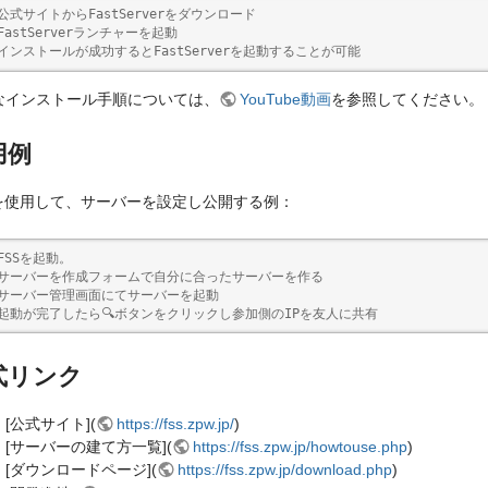
 公式サイトからFastServerをダウンロード

 FastServerランチャーを起動

 インストールが成功するとFastServerを起動することが可能
なインストール手順については、
YouTube動画
を参照してください。
用例
Sを使用して、サーバーを設定し公開する例：
 FSSを起動。

 サーバーを作成フォームで自分に合ったサーバーを作る

 サーバー管理画面にてサーバーを起動

 起動が完了したら🔍ボタンをクリックし参加側のIPを友人に共有
式リンク
[公式サイト](
https://fss.zpw.jp/
)
[サーバーの建て方一覧](
https://fss.zpw.jp/howtouse.php
)
[ダウンロードページ](
https://fss.zpw.jp/download.php
)